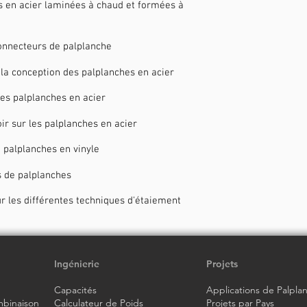
s en acier laminées à chaud et formées à
connecteurs de palplanche
la conception des palplanches en acier
es palplanches en acier
ir sur les palplanches en acier
 palplanches en vinyle
ls de palplanches
r les différentes techniques d'étaiement
Ingénierie
Projets
Capacités
Applications de Palpla
binaison
Calculateur
de Poids
Projets par Pays