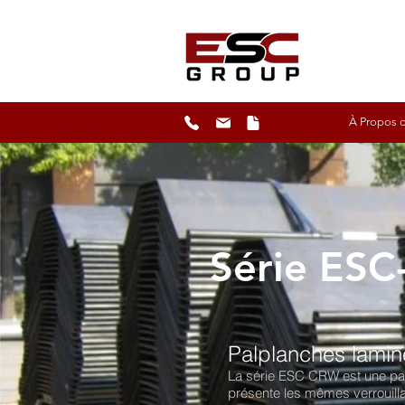
À Propos d
Série ES
Palplanches lamin
La série ESC CRW est une palpl
présente les mêmes verrouilla