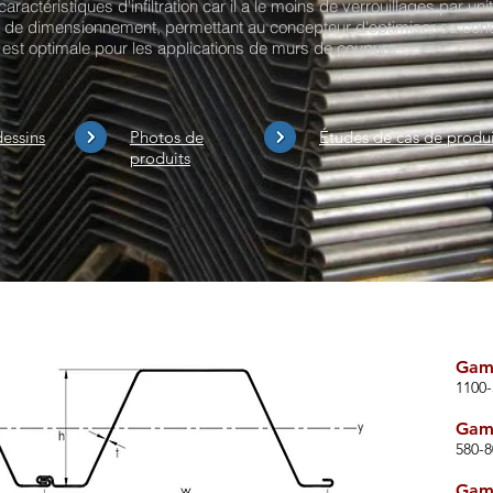
aractéristiques d'infiltration car il a le moins de verrouillages par unit
t de dimensionnement, permettant au concepteur d'optimiser sa conce
e est optimale pour les applications de murs de coupure.
dessins
Photos de
Études de cas de produi
produits
Gam
1100
Gamm
580-
Gam