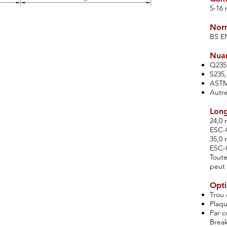
5-16
Norm
BS EN
Nuan
Q235
S235,
ASTM
Autr
Lon
24,0
ESC-
35,0
ESC-
Toute
peut 
Opti
Trou 
Plaq
Par c
Break