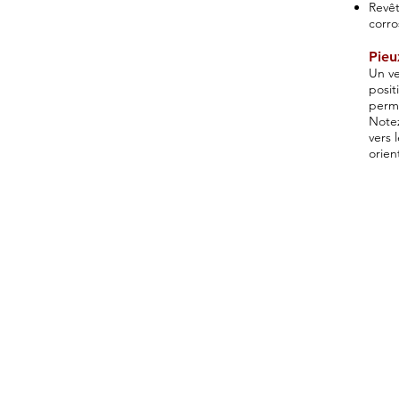
Revêt
corro
Pieu
Un ve
posit
perme
Notez
vers 
orien