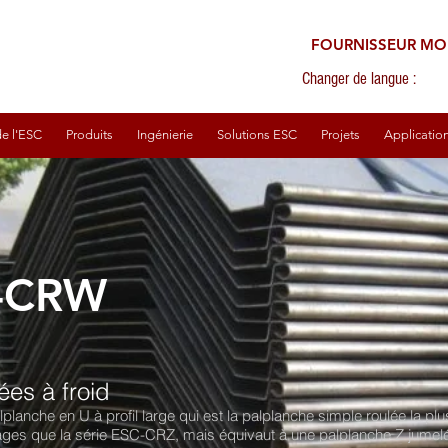
FOURNISSEUR MO
Changer de langue :
e l'ESC
Produits
Ingénierie
Solutions ESC
Projets
Applicatio
C-CRW
ées à froid
anche en U à profil large qui est la palplanche simple roulée la plus l
ges que la série ESC-CRZ, mais équivaut à une palplanche Z jumelée