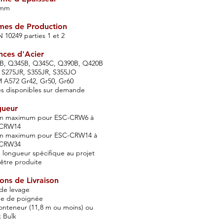
 mm
es de Production
 10249 parties 1 et 2
ces d'Acier
B, Q345B, Q345C, Q390B, Q420B
 S275JR, S355JR, S355JO
 A572 Gr42, Gr50, Gr60
es disponibles sur demande
gueur
 m maximum pour ESC-CRW6 à
CRW14
 m maximum pour ESC-CRW14 à
CRW34
 longueur spécifique au projet
être produite
ons de Livraison
de levage
ue de poignée
onteneur (11,8 m ou moins) ou
 Bulk