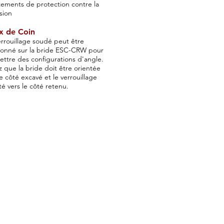
ements de protection contre la
sion
x de Coin
rrouillage soudé peut être
ionné sur la bride ESC-CRW pour
ttre des configurations d'angle.
 que la bride doit être orientée
le côté excavé et le verrouillage
té vers le côté retenu.