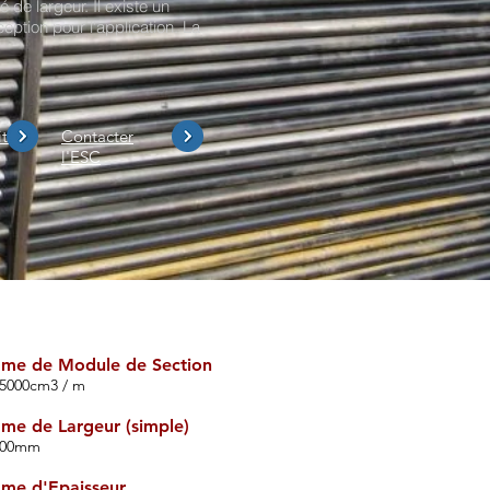
é de largeur. Il existe un
ption pour l'application. La
ts
Contacter
l'ESC
me de Module de Section
-5000cm3 / m
e de Largeur (simple)
800mm
me d'Epaisseur