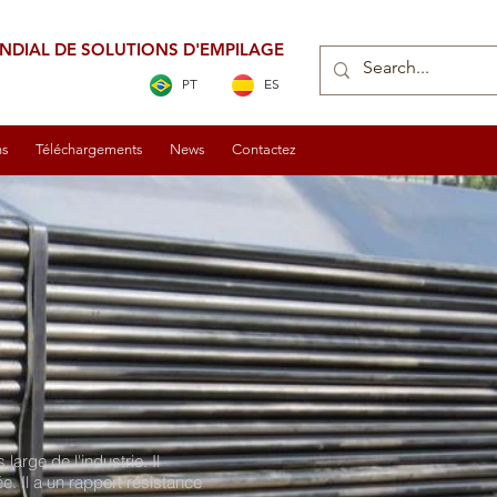
NDIAL DE SOLUTIONS D'EMPILAGE
PT
ES
ns
Téléchargements
News
Contactez
arge de l'industrie. Il
. Il a un rapport résistance