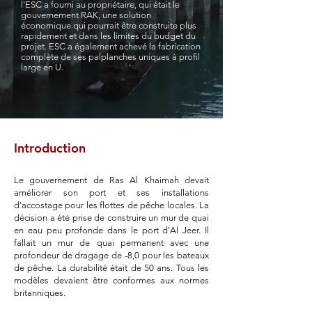
l'ESC a fourni au propriétaire, qui était le
gouvernement RAK, une solution
économique qui pourrait être construite plus
rapidement et dans les limites du budget du
projet. ESC a également achevé la fabrication
complète de ses palplanches uniques à profil
large en U.
Introduction
Le gouvernement de Ras Al Khaimah devait
améliorer son port et ses installations
d'accostage pour les flottes de pêche locales. La
décision a été prise de construire un mur de quai
en eau peu profonde dans le port d'Al Jeer. Il
fallait un mur de quai permanent avec une
profondeur de dragage de -8,0 pour les bateaux
de pêche. La durabilité était de 50 ans. Tous les
modèles devaient être conformes aux normes
britanniques.