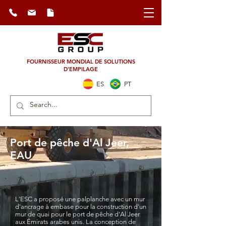
FOURNISSEUR MONDIAL DE SOLUTIONS
D'EMPILAGE
ES
PT
Port de pêche d'Al Jeer,
EAU
L'ESC a proposé une palplanche avec un mur
d'ancrage à embase pour la construction d'un
mur de quai pour le port de pêche d'Al Jeer
aux Émirats arabes unis. La conception de