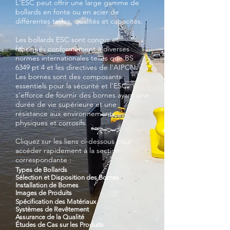
L'ESC peut offrir une large gamme de
bollards en fonte ou en acier de
différentes tailles, qualités et capacités.
Les bollards ESC sont conçus et
fabriqués conformément à diverses
normes internationales telles que BS
6349 pt 4 et les directives de l'AIPCN.
Les bornes sont des composants
essentiels pour la sécurité et l'ESC
s'efforce de fournir des bornes ayant une
durée de vie supérieure et une
résistance aux environnements
physiques et corrosifs.
Cliquez sur les liens ci-dessous pour
accéder rapidement à la section
correspondante :
Types de Bollards
Sélection et Disposition des Bornes
Installation de Bornes
Images de Produits
Spécification des Matériaux
Systèmes de Revêtement
Assurance de la Qualité
Études de Cas sur les Produits