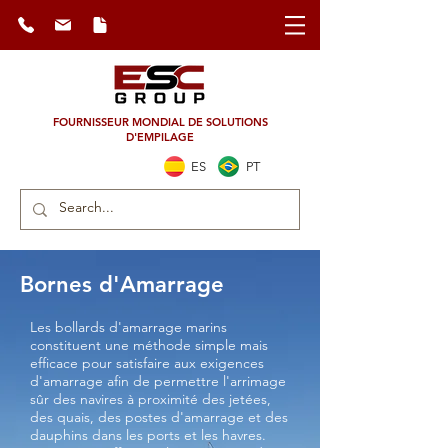
FOURNISSEUR MONDIAL DE SOLUTIONS
D'EMPILAGE
ES
PT
Bornes d'Amarrage
Les bollards d'amarrage marins
constituent une méthode simple mais
efficace pour satisfaire aux exigences
d'amarrage afin de permettre l'arrimage
sûr des navires à proximité des jetées,
des quais, des postes d'amarrage et des
dauphins dans les ports et les havres.