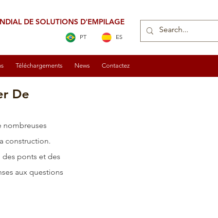
NDIAL DE SOLUTIONS D'EMPILAGE
PT
ES
ns
Téléchargements
News
Contactez
er De
 de nombreuses 
la construction. 
 
des ponts
 et 
des 
onses aux questions 