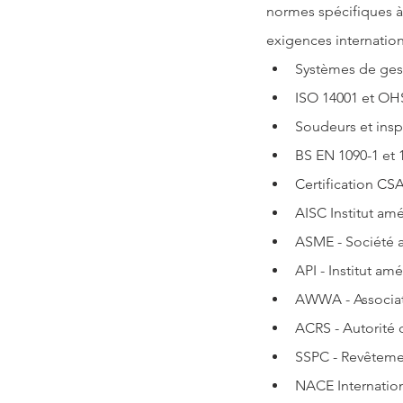
normes spécifiques à
exigences internation
Systèmes de gest
ISO 14001 et OHS
Soudeurs et insp
BS EN 1090-1 et
Certification CS
AISC Institut amé
ASME - Société 
API - Institut am
AWWA - Associati
ACRS - Autorité d
SSPC - Revêtemen
NACE Internation