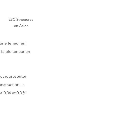
 ESC Structures 
en Acier
 une teneur en 
 faible teneur en 
eut représenter 
nstruction, la 
 0,04 et 0,3 %.