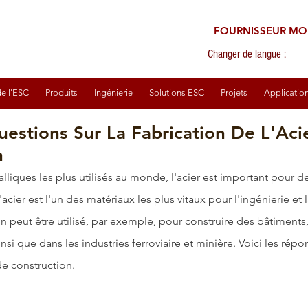
FOURNISSEUR MO
Changer de langue :
e l'ESC
Produits
Ingénierie
Solutions ESC
Projets
Applicatio
uestions Sur La Fabrication De L'Aci
n
alliques les plus utilisés au monde, l'acier est important pour
 l'acier est l'un des matériaux les plus vitaux pour l'ingénierie et 
on peut être utilisé, par exemple, pour construire des bâtiments,
ainsi que dans les industries 
ferroviaire et minière
. Voici les rép
de construction.