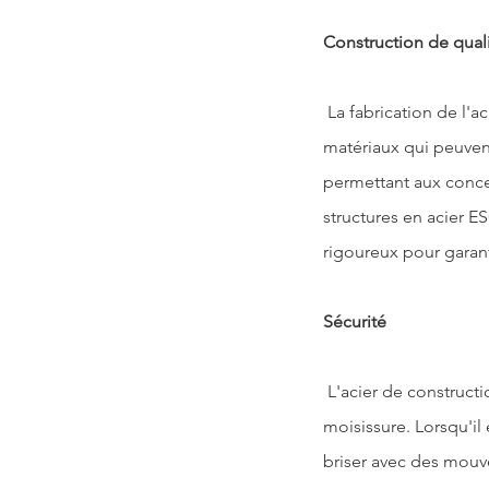
Construction de qual
 La fabrication de l'acier de construction est précise. Il n'y a aucune crainte de variations dans les 
matériaux qui peuvent
permettant aux concep
structures en acier 
rigoureux pour garan
Sécurité
 L'acier de construction est un matériau de construction sûr. Il ne brûle pas et ne souffre pas de 
moisissure. Lorsqu'il 
briser avec des mouve